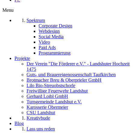
Menu
Spektrum
Corporate Design
Webdesign
Social Media
Video
Paid Ads
Programmierung
Projekte
Der Verein "Die Förderer e.V." - Landshuter Hochzeit
1475
Guts- und Brauereigenossenschaft Taufkirchen
Brotmacher Breu & Oberprieler GmbH
Lilo Bio-Streuobstschorle
Freiwillige Feuerwehr Landshut
Gerhard Loibl GmbH
Turngemeinde Landshut e.V.
Karosserie Obermeier
CSU Landshut
Kreativbude
Blog
Lass uns reden