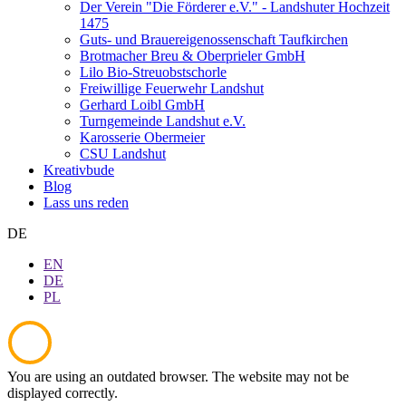
Der Verein "Die Förderer e.V." - Landshuter Hochzeit
1475
Guts- und Brauereigenossenschaft Taufkirchen
Brotmacher Breu & Oberprieler GmbH
Lilo Bio-Streuobstschorle
Freiwillige Feuerwehr Landshut
Gerhard Loibl GmbH
Turngemeinde Landshut e.V.
Karosserie Obermeier
CSU Landshut
Kreativbude
Blog
Lass uns reden
DE
EN
DE
PL
You are using an outdated browser. The website may not be
displayed correctly.