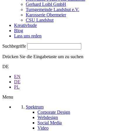
Gerhard Loibl GmbH
Turngemeinde Landshut e.V.
Karosserie Obermeier
CSU Landshut
Kreativbude
Blog
Lass uns reden
Suchbegriffe
Drücken Sie die Eingabetaste um zu suchen
DE
EN
DE
PL
Menu
Spektrum
Corporate Design
Webdesign
Social Media
Video