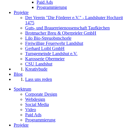
Paid Ads
Programmierung
Projekte
Der Verein "Die Förderer e.V." - Landshuter Hochzeit
1475
Guts- und Brauereigenossenschaft Taufkirchen
Brotmacher Breu & Oberprieler GmbH
Lilo Bio-Streuobstschorle
Freiwillige Feuerwehr Landshut
Gerhard Loibl GmbH
Turngemeinde Landshut e.V.
Karosserie Obermeier
CSU Landshut
Kreativbude
Blog
Lass uns reden
Spektrum
Corporate Design
Webdesign
Social Media
Video
Paid Ads
Programmierung
Projekte