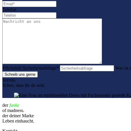
Telefon
Pflichtfeld
Sicherheitsabfrage
*
Was ist
Schreib uns gerne
Servus.
Schee, dass ihr da seid.
der
funke
of madness.
der deiner Marke
Leben einhaucht.
Kontakt