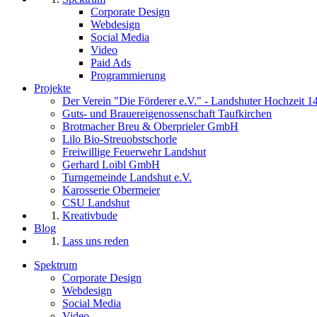
Corporate Design
Webdesign
Social Media
Video
Paid Ads
Programmierung
Projekte
Der Verein "Die Förderer e.V." - Landshuter Hochzeit 1
Guts- und Brauereigenossenschaft Taufkirchen
Brotmacher Breu & Oberprieler GmbH
Lilo Bio-Streuobstschorle
Freiwillige Feuerwehr Landshut
Gerhard Loibl GmbH
Turngemeinde Landshut e.V.
Karosserie Obermeier
CSU Landshut
Kreativbude
Blog
Lass uns reden
Spektrum
Corporate Design
Webdesign
Social Media
Video