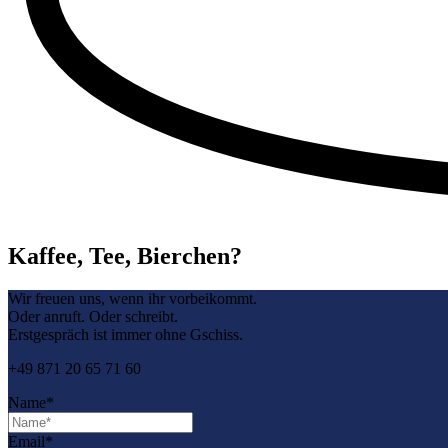
Kaffee, Tee, Bierchen?
Wir freuen uns, wenn ihr vorbeikommt.
Oder anruft. Oder schreibt.
Erstgespräch ist immer ohne Gschiss.
+49 871 20 65 71 60
Name*
Email*