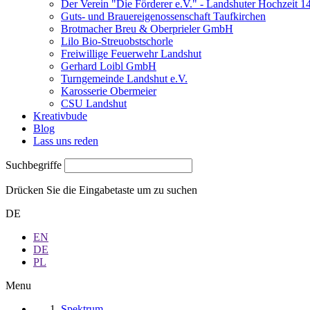
Der Verein "Die Förderer e.V." - Landshuter Hochzeit 1
Guts- und Brauereigenossenschaft Taufkirchen
Brotmacher Breu & Oberprieler GmbH
Lilo Bio-Streuobstschorle
Freiwillige Feuerwehr Landshut
Gerhard Loibl GmbH
Turngemeinde Landshut e.V.
Karosserie Obermeier
CSU Landshut
Kreativbude
Blog
Lass uns reden
Suchbegriffe
Drücken Sie die Eingabetaste um zu suchen
DE
EN
DE
PL
Menu
Spektrum