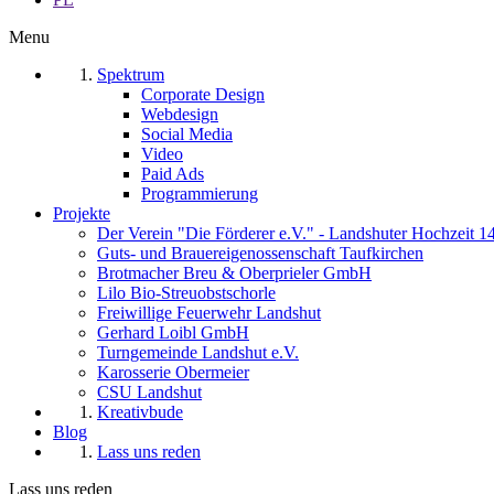
Menu
Spektrum
Corporate Design
Webdesign
Social Media
Video
Paid Ads
Programmierung
Projekte
Der Verein "Die Förderer e.V." - Landshuter Hochzeit 1
Guts- und Brauereigenossenschaft Taufkirchen
Brotmacher Breu & Oberprieler GmbH
Lilo Bio-Streuobstschorle
Freiwillige Feuerwehr Landshut
Gerhard Loibl GmbH
Turngemeinde Landshut e.V.
Karosserie Obermeier
CSU Landshut
Kreativbude
Blog
Lass uns reden
Lass uns reden