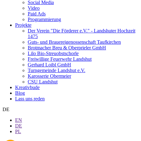
Social Media
Video
Paid Ads
Programmierung
Projekte
Der Verein "Die Förderer e.V." - Landshuter Hochzeit
1475
Guts- und Brauereigenossenschaft Taufkirchen
Brotmacher Breu & Oberprieler GmbH
Lilo Bio-Streuobstschorle
Freiwillige Feuerwehr Landshut
Gerhard Loibl GmbH
Turngemeinde Landshut e.V.
Karosserie Obermeier
CSU Landshut
Kreativbude
Blog
Lass uns reden
DE
EN
DE
PL