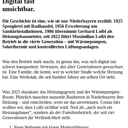
Digital fast
unsichtbar.
Die Geschichte ist eine, wie sie nur Niederbayern erzählt: 1925
Spenglerei mit Radhandel, 1956 Erweiterung um
Sanitärinstallationen, 1986 übernimmt Gerhard Loibl als
Heizungsbaumeister, seit 2022 führt Maximilian Loibl den
Betrieb in die vierte Generation – mit Wärmepumpen,
Solarthermie und kontrollierten Lüftungsanlagen.
Was den Betrieb stark macht, ist genau das, was sich digital nur
schwer transportiert:
Vertrauen, das über Generationen gewachsen
ist.
Eine Familie, die kennt, wer in welcher Straße welche Heizung
hat. Eine Werkstatt, die seit hundert Jahren am selben Ort steht.
Was 2025 dazukam: das Heizungsgesetz und der Wärmepumpen-
Boom. Plötzlich tauschen tausende Bauherren in Niederbayern ihre
Heizung – und entscheiden, wem sie das anvertrauen. Genau hier
wollten wir, dass Loibl sichtbar wird. Ned als „auch noch ein
Heizungsbauer", sondern als
der Familienbetrieb, der seit vier
Generationen für Verlässlichkeit steht
.
Neue Webseite mit klarer Markenführung