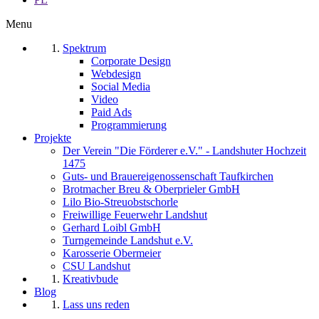
Menu
Spektrum
Corporate Design
Webdesign
Social Media
Video
Paid Ads
Programmierung
Projekte
Der Verein "Die Förderer e.V." - Landshuter Hochzeit
1475
Guts- und Brauereigenossenschaft Taufkirchen
Brotmacher Breu & Oberprieler GmbH
Lilo Bio-Streuobstschorle
Freiwillige Feuerwehr Landshut
Gerhard Loibl GmbH
Turngemeinde Landshut e.V.
Karosserie Obermeier
CSU Landshut
Kreativbude
Blog
Lass uns reden