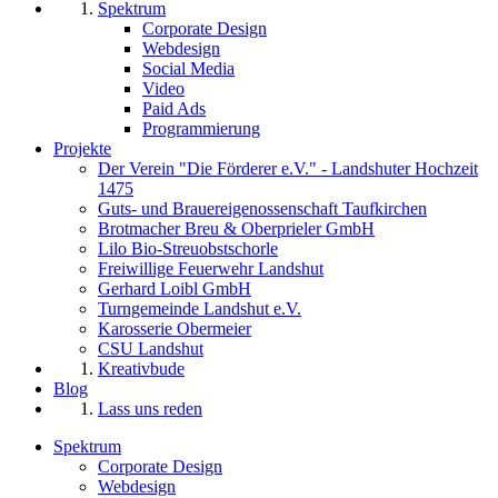
Spektrum
Corporate Design
Webdesign
Social Media
Video
Paid Ads
Programmierung
Projekte
Der Verein "Die Förderer e.V." - Landshuter Hochzeit
1475
Guts- und Brauereigenossenschaft Taufkirchen
Brotmacher Breu & Oberprieler GmbH
Lilo Bio-Streuobstschorle
Freiwillige Feuerwehr Landshut
Gerhard Loibl GmbH
Turngemeinde Landshut e.V.
Karosserie Obermeier
CSU Landshut
Kreativbude
Blog
Lass uns reden
Spektrum
Corporate Design
Webdesign