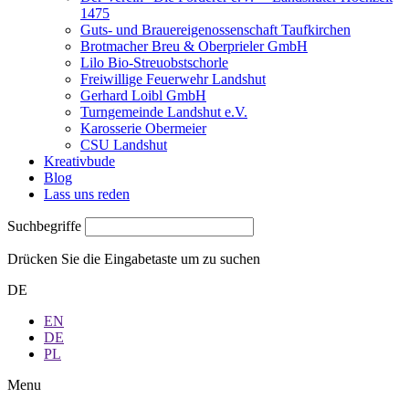
1475
Guts- und Brauereigenossenschaft Taufkirchen
Brotmacher Breu & Oberprieler GmbH
Lilo Bio-Streuobstschorle
Freiwillige Feuerwehr Landshut
Gerhard Loibl GmbH
Turngemeinde Landshut e.V.
Karosserie Obermeier
CSU Landshut
Kreativbude
Blog
Lass uns reden
Suchbegriffe
Drücken Sie die Eingabetaste um zu suchen
DE
EN
DE
PL
Menu